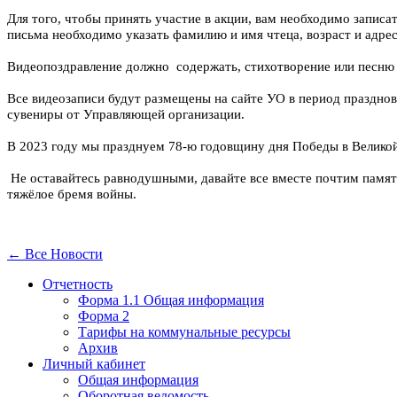
Для того, чтобы принять участие в акции, вам необходимо записа
письма необходимо указать фамилию и имя чтеца, возраст и адре
Видеопоздравление должно содержать, стихотворение или песню 
Все видеозаписи будут размещены на сайте УО в период празднов
сувениры от Управляющей организации.
В 2023 году мы празднуем 78-ю годовщину дня Победы в Великой
Не оставайтесь равнодушными, давайте все вместе почтим память
тяжёлое бремя войны.
← Все Новости
Отчетность
Форма 1.1 Общая информация
Форма 2
Тарифы на коммунальные ресурсы
Архив
Личный кабинет
Общая информация
Оборотная ведомость