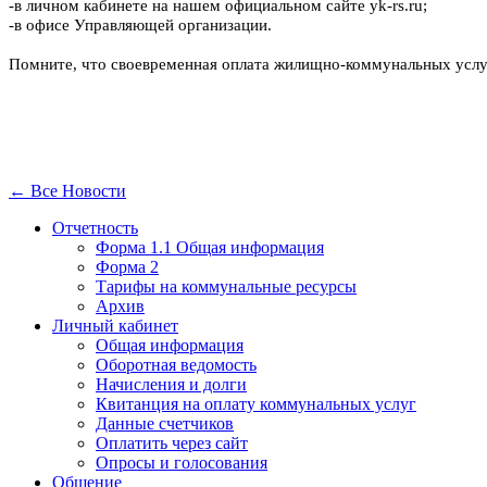
-в личном кабинете на нашем официальном сайте yk-rs.ru;
-в офисе Управляющей организации.
Помните, что своевременная оплата жилищно-коммунальных услуг
← Все Новости
Отчетность
Форма 1.1 Общая информация
Форма 2
Тарифы на коммунальные ресурсы
Архив
Личный кабинет
Общая информация
Оборотная ведомость
Начисления и долги
Квитанция на оплату коммунальных услуг
Данные счетчиков
Оплатить через сайт
Опросы и голосования
Общение