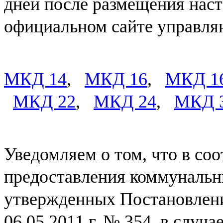
дней после размещения нас
официальном сайте управля
МКД 14
,
МКД 16
,
МКД 16
МКД 22
,
МКД 24
,
МКД 
Уведомляем о том, что в соо
предоставления коммунальн
утвержденных Постановлени
06.05.2011 г. № 354, в случ