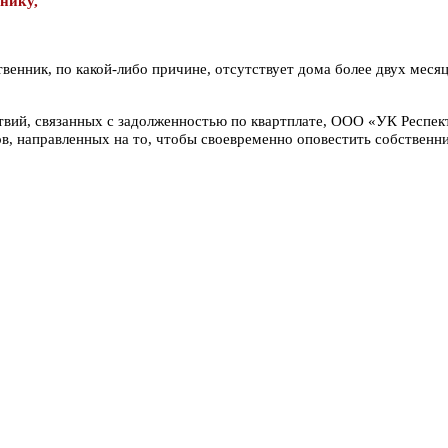
жнику,
венник, по какой-либо причине, отсутствует дома более двух меся
вий, связанных с задолженностью по квартплате, ООО «УК Респек
тов, направленных на то, чтобы своевременно оповестить собствен