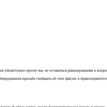
 убедительно просит вас не оставаться равнодушными к вопро
оборудования просьба сообщать об этих фактах в правоохранит
оровый образ жизни, могли беспрепятственно играть в теннис, а