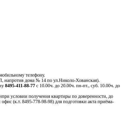
 мобильному телефону.
напротив дома № 14 по ул.Николо-Хованская).
ону
8495-411-88-77
с 10.00ч. до 20.00ч. пн-пт., суб. 10.00ч. до
ипри условии получения квартиры по доверенности, до
ис (к.т. 8495-778-98-98) для подготовки акта приёма-