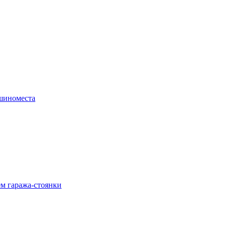
ашиноместа
м гаража‑стоянки