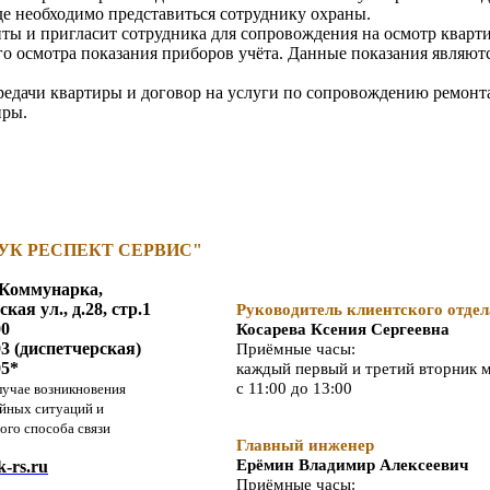
е необходимо представиться сотруднику охраны.
ты и пригласит сотрудника для сопровождения на осмотр кварт
го осмотра показания приборов учёта. Данные показания являю
едачи квартиры и договор на услуги по сопровождению ремонта
иры.
УК РЕСПЕКТ СЕРВИС
"
н Коммунарка,
ая ул., д.28, стр.1
Руководитель клиентского отдел
00
Косарева Ксения Сергеевна
03 (диспетчерская)
Приёмные часы:
05*
каждый первый и третий вторник 
с 11:00 до 13:00
лучае возникновения
йных ситуаций и
ого способа связи
Главный инженер
Ерёмин Владимир Алексеевич
-rs.ru
Приёмные часы: