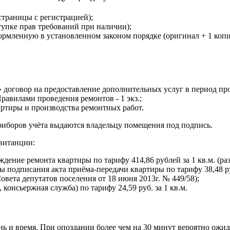
страницы с регистрацией);
тупке прав требований при наличии);
рмленную в установленном законом порядке (оригинал + 1 копи
овор на предоставление дополнительных услуг в период пров
равилами проведения ремонтов - 1 экз.;
артиры и производства ремонтных работ.
иборов учёта выдаются владельцу помещения под подпись.
витанции:
дение ремонта квартиры по тарифу 414,86 рублей за 1 кв.м. (ра
 подписания акта приёма-передачи квартиры по тарифу 38,48 ру
вета депутатов поселения от 18 июня 2013г. № 449/58);
консьержная служба) по тарифу 24,59 руб. за 1 кв.м.
нь и время. При опоздании более чем на 30 минут вероятно ожи